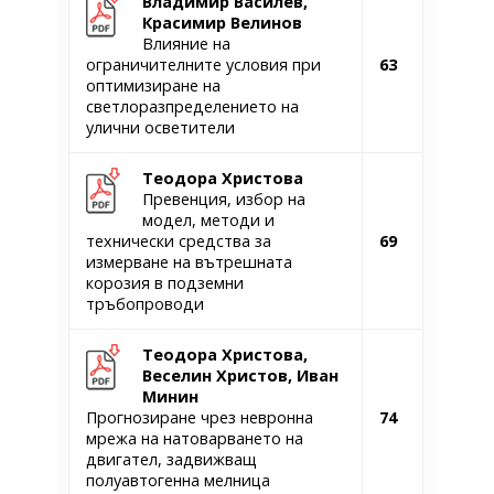
Владимир Василев,
Красимир Велинов
Влияние на
ограничителните условия при
63
оптимизиране на
светлоразпределението на
улични осветители
Теодора Христова
Превенция, избор на
модел, методи и
технически средства за
69
измерване на вътрешната
корозия в подземни
тръбопроводи
Теодора Христова,
Веселин Христов, Иван
Минин
Прогнозиране чрез невронна
74
мрежа на натоварването на
двигател, задвижващ
полуавтогенна мелница