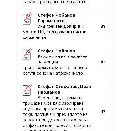
параметри на осов вентилатор
Стефан Чобанов
Параметри на
индиректен допир в ІТ
38
мрежи НН, съдържащи висши
хармоници
Стефан Чобанов
Режими на натоварване
на мощни
43
трансформатори със стъпално
регулиране на напрежението
Стефан Стефанов, Иван
Проданов
Заместваща схема на
трифазна мрежа с изолирана
неутрала при изчисляване на
47
тока, протичащ през тялото на
човека, при докосване до една
от фазите при големи стойности
на проводимостта на