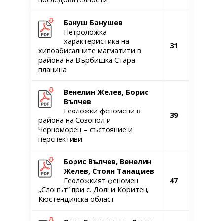
Бануш Банушев
Петроложка
характеристика на
31
хипоабисалните магматити в
района на Върбишка Стара
планина
Венелин Желев, Борис
Вълчев
Геоложки феномени в
39
района на Созопол и
Черноморец – състояние и
перспективи
Борис Вълчев, Венелин
Желев, Стоян Танациев
Геоложкият феномен
47
„Слонът” при с. Долни Коритен,
Кюстендилска област