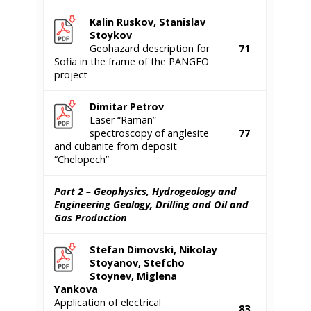
Kalin Ruskov, Stanislav
Stoykov
Geohazard description for
71
Sofia in the frame of the PANGEO
project
Dimitar
Petrov
Laser “Raman”
spectroscopy of anglesite
77
and cubanite from deposit
“Chelopech”
Part 2 – Geophysics, Hydrogeology and
Engineering Geology, Drilling and Oil and
Gas Production
Stefan Dimovski, Nikolay
Stoyanov, Stefcho
Stoynev,
Miglena
Yankova
Application of electrical
83