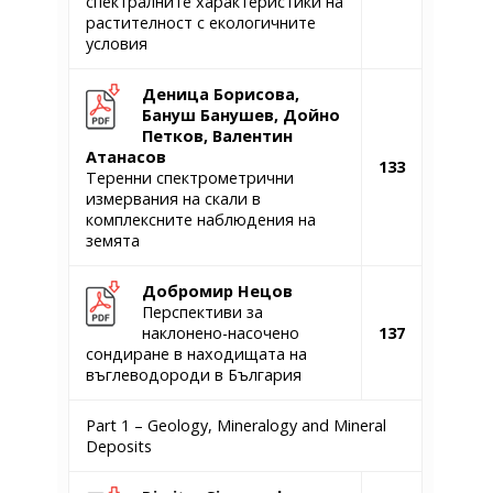
спектралните характеристики на
растителност с екологичните
условия
Деница Борисова,
Бануш Банушев, Дойно
Петков, Валентин
Атанасов
133
Теренни спектрометрични
измервания на скали в
комплексните наблюдения на
земята
Добромир Нецов
Перспективи за
наклонено-насочено
137
сондиране в находищата на
въглеводороди в България
Part 1 – Geology, Mineralogy and Mineral
Deposits