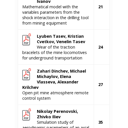
Ivanov
Mathematical model with the
21
variables parameters from the
shock interaction in the drilling tool
from mining equipment
Lyuben Tasev, Kristian
Cvetkov, Venelin Tasev
Wear of the traction
24
bracelets of the mine locomotives
for underground transportation
Zahari Dinchev, Michael
Michaylov, Elena
Vlasseva, Alexander
27
Krilchev
Open pit mine atmosphere remote
control system
Nikolay Perenovski,
Zhivko Iliev
Simulation study of
35
aerodinamic parameters of an axial