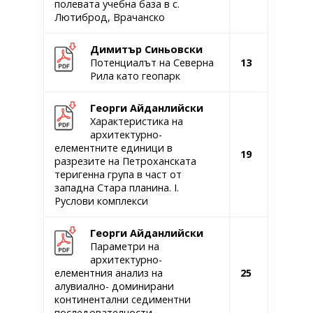
полевата учебна база в с.
Лютиброд, Врачанско
Димитър Синьовски
Потенциалът на Северна
13
Рила като геопарк
Георги Айданлийски
Характеристика на
архитектурно-
елементните единици в
19
разрезите на Петроханската
теригенна група в част от
западна Стара планина. I.
Руслови комплекси
Георги Айданлийски
Параметри на
архитектурно-
елементния анализ на
25
алувиално- доминирани
континентални седиментни
последователности