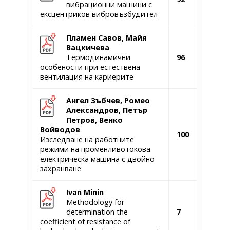
вибрационни машини с
ексцентриков вибровъзбудител
Пламен Савов, Майя
Вацкичева
Термодинамични
96
особености при естествена
вентилация на кариерите
Ангел Зъбчев,
Ромео
Александров, Петър
Петров,
Венко
Войводов
100
Изследване на работните
режими на променливотокова
електрическа машина с двойно
захранване
Ivan Minin
Methodology for
determination the
7
coefficient of resistance of