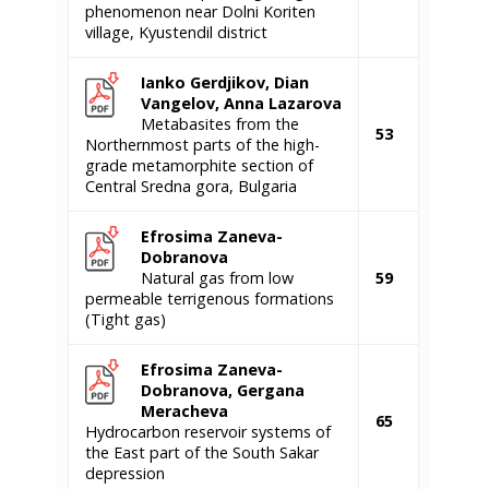
phenomenon near Dolni Koriten
village, Kyustendil district
Ianko Gerdjikov, Dian
Vangelov, Anna Lazarova
Metabasites from the
53
Northernmost parts of the high-
grade metamorphite section of
Central Srednа gorа, Bulgaria
Efrosima Zaneva-
Dobranova
Natural gas from low
59
permeable terrigenous formations
(Tight gas)
Efrosima Zaneva-
Dobranova, Gergana
Meracheva
65
Hydrocarbon reservoir systems of
the East part of the South Sakar
depression