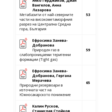
Янко Герджиков, Диан
Вангелов, Анна
Лазарова
Метабазити от най-северните
53
части на високометаморфния
разрез на Централнa Среднa
гора, България
Ефросима Занева-
Добранова
Природен газ в
59
слабопроницаеми теригенни
формации (Тight gas)
Ефросима Занева-
Добранова, Гергана
Мерачева
65
Природни резервоари в
източната част на
Южносакарското понижение
Калин Русков,
Станислав Стойков