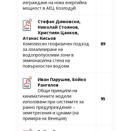
изграждане на нова енергийна
мощност в АЕЦ Козлодуй
Стефан Димовски,
Николай Стоянов,
Християн Цанков,
Атанас Кисьов
Комплексен геофизичен подход
89
за локализиране на
водопропускливи зони в
земнонасипна стена на
повърхностен водоем
Иван Парушев, Бойко
Рангелов
Общи принципи на
кинематичните модели
95
използвани при системите за
ранно предупреждение –
земетресения и цунами (на
примера на Венеция)