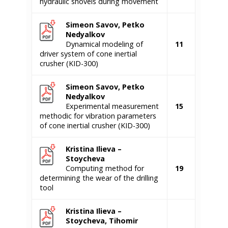
hydraulic shovels during movement
Simeon Savov, Petko
Nedyalkov
Dynamical modeling of
11
driver system of cone inertial
crusher (KID-300)
Simeon Savov, Petko
Nedyalkov
Experimental measurement
15
methodic for vibration parameters
of cone inertial crusher (KID-300)
Kristina Ilieva –
Stoycheva
Computing method for
19
determining the wear of the drilling
tool
Kristina Ilieva –
Stoycheva, Tihomir