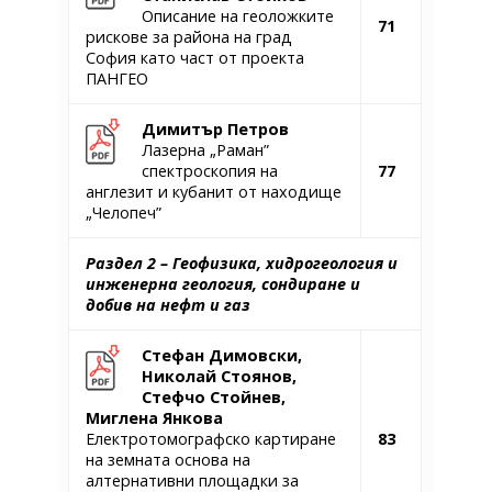
Описание на геоложките
71
рискове за района на град
София като част от проекта
ПАНГЕО
Димитър Петров
Лазерна „Раман”
спектроскопия на
77
англезит и кубанит от находище
„Челопеч”
Раздел 2 – Геофизика, хидрогеология и
инженерна геология, сондиране и
добив на нефт и газ
Стефан Димовски,
Николай Стоянов,
Стефчо Стойнев,
Миглена Янкова
Електротомографско картиране
83
на земната основа на
алтернативни площадки за