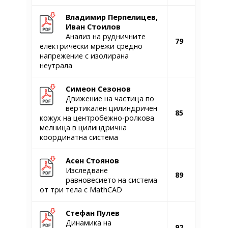
Владимир Перпелицев,
Иван Стоилов
Анализ на рудничните
79
електрически мрежи средно
напрежение с изолирана
неутрала
Симеон Сезонов
Движение на частица по
вертикален цилиндричен
85
кожух на центробежно-ролкова
мелница в цилиндрична
координатна система
Асен Стоянов
Изследване
89
равновесието на система
от три тела с MathCAD
Стефан Пулев
Динамика на
92