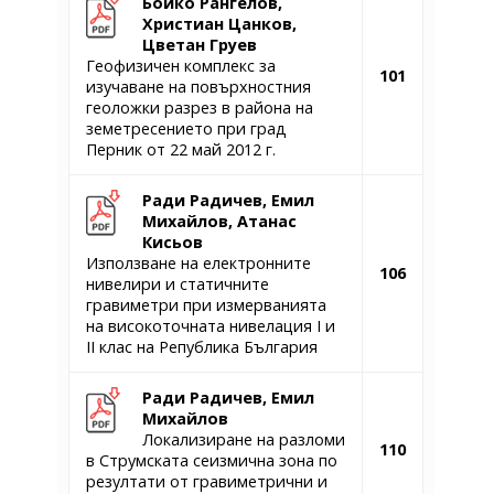
Бойко Рангелов,
Христиан Цанков,
Цветан Груев
Геофизичен комплекс за
101
изучаване на повърхностния
геоложки разрез в района на
земетресението при град
Перник от 22 май 2012 г.
Ради Радичев, Емил
Михайлов, Атанас
Кисьов
Използване на електронните
106
нивелири и статичните
гравиметри при измерванията
на високоточната нивелация І и
ІІ клас на Република България
Ради Радичев, Емил
Михайлов
Локализиране на разломи
110
в Струмската сеизмична зона по
резултати от гравиметрични и