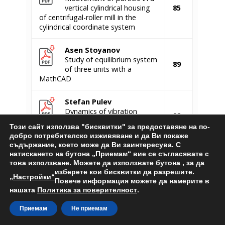
vertical cylindrical housing
85
of centrifugal-roller mill in the
cylindrical coordinate system
Asen Stoyanov
Study of equilibrium system
89
of three units with a
MathCAD
Stefan Pulev
Dynamics of vibration
92
machines with an eccentric
Този сайт използва "бисквитки" за предоставяне на по-
vibration generator
добро потребителско изживяване и да Ви покаже
съдържание, което може да Ви заинтересува. С
Plamen Savov, Maya
натискането на бутона „Приемам“ вие се съгласявате с
Vatzkitcheva
това използване. Можете да използвате бутона
, за да
изберете кои бисквитки да разрешите.
Thermodynamic peculiarity
96
„Настройки“
Повече информация можете да намерите в
of the natural ventilation of open
нашата
Политика за поверителност
.
pit mines
Приемам
Не приемам
Angel Zabchev, Romeo
Aleksandrov, Petar