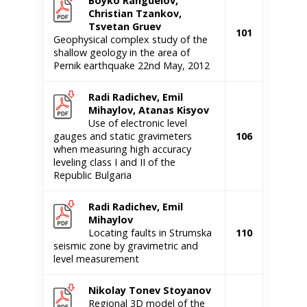
Boyko Ranguelov,
Christian Tzankov,
Tsvetan Gruev
101
Geophysical complex study of the
shallow geology in the area of
Pernik earthquake 22nd May, 2012
Radi Radichev, Emil
Mihaylov, Atanas
Kisyov
Use of electronic level
gauges and static gravimeters
106
when measuring high accuracy
leveling class I and II of the
Republic Bulgaria
Radi Radichev, Emil
Mihaylov
Locating faults in Strumska
110
seismic zone by gravimetric and
level measurement
Nikolay Tonev
Stoyanov
Regional 3D model of the