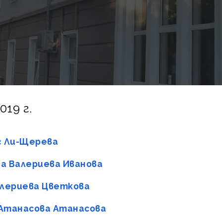
19 г.
нг Ли-Щерева
на Валериева Иванова
Валериева Цветкова
 Атанасова Атанасова