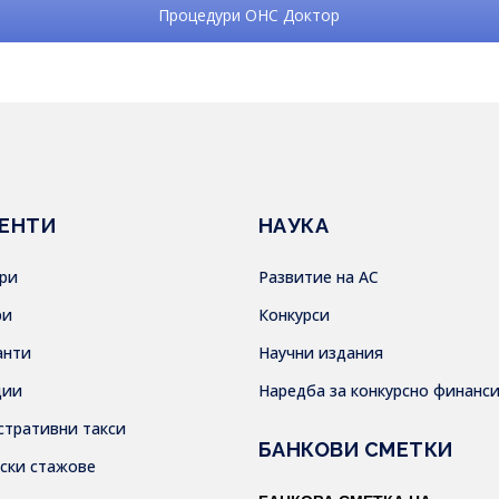
Процедури ОНС Доктор
ЕНТИ
НАУКА
ври
Развитие на АС
ри
Конкурси
анти
Научни издания
дии
Наредба за конкурсно финанс
стративни такси
БАНКОВИ СМЕТКИ
тски стажове