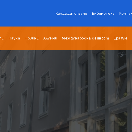
Кандидатстване
Библиотека
Конта
ти
Наука
Новини
Алумни
Международна дейност
Еразъм