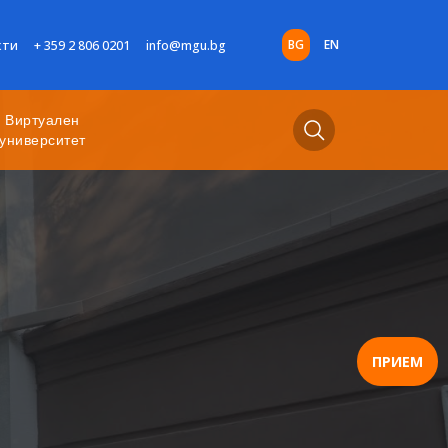
BG
EN
кти
+ 359 2 806 0201
info@mgu.bg
Виртуален
университет
ПРИЕМ