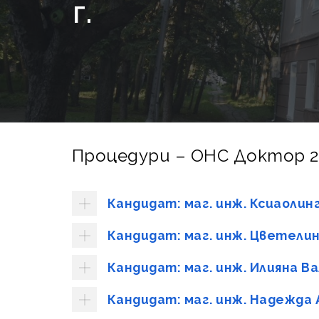
Г.
Процедури – ОНС Доктор 20
Кандидат: маг. инж. Ксиаоли
Кандидат: маг. инж. Цветели
Кандидат: маг. инж. Илияна 
Кандидат: маг. инж. Надежда