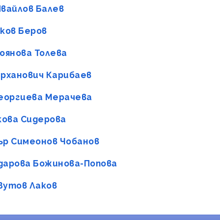
Ивайлов Балев
йков Беров
оянова Толева
ирханович Карибаев
Георгиева Мерачева
кова Сидерова
дър Симеонов Чобанов
идарова Божинова-Попова
Вутов Лаков