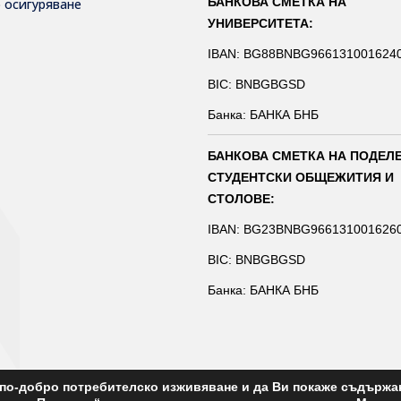
БАНКОВА СМЕТКА НА
о осигуряване
УНИВЕРСИТЕТА:
IBAN: BG88BNBG966131001624
BIC: BNBGBGSD
Банка: БАНКА БНБ
БАНКОВА СМЕТКА НА ПОДЕЛ
СТУДЕНТСКИ ОБЩЕЖИТИЯ И
СТОЛОВЕ:
IBAN: BG23BNBG966131001626
BIC: BNBGBGSD
Банка: БАНКА БНБ
а по-добро потребителско изживяване и да Ви покаже съдържа