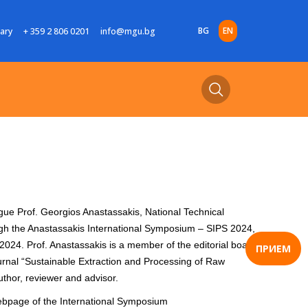
BG
EN
rary
+ 359 2 806 0201
info@mgu.bg
ue Prof. Georgios Anastassakis, National Technical
ough the Anastassakis International Symposium – SIPS 2024,
 2024. Prof. Anastassakis is a member of the editorial board
ПРИЕМ
ournal “Sustainable Extraction and Processing of Raw
uthor, reviewer and advisor.
l webpage of the International Symposium