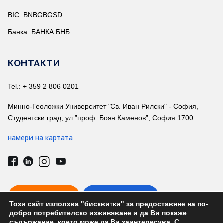
BIC: BNBGBGSD
Банка: БАНКА БНБ
КОНТАКТИ
Tel.: + 359 2 806 0201
Минно-Геоложки Университет "Св. Иван Рилски" - София,
Студентски град, ул.”проф. Боян Каменов”, София 1700
намери на картата
ВРЪЗКА С НАС
ТЕЛ. УКАЗАТЕЛ
Този сайт използва "бисквитки" за предоставяне на по-
добро потребителско изживяване и да Ви покаже
съдържание, което може да Ви заинтересува. С