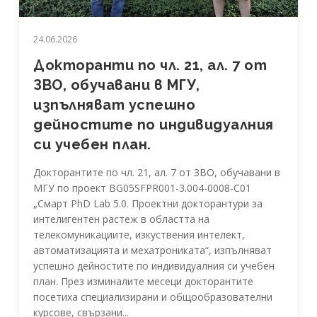
24.06.2026
Докторанти по чл. 21, ал. 7 от
ЗВО, обучавани в МГУ,
изпълняват успешно
дейностите по индивидуалния
си учебен план.
Докторантите по чл. 21, ал. 7 от ЗВО, обучавани в
МГУ по проект BG05SFPR001-3.004-0008-C01
„Смарт PhD Lab 5.0. Проектни докторантури за
интелигентен растеж в областта на
телекомуникациите, изкуствения интелект,
автоматизацията и мехатрониката“, изпълняват
успешно дейностите по индивидуалния си учебен
план. През изминалите месеци докторантите
посетиха специализирани и общообразователни
курсове, свързани...