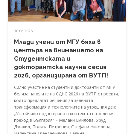
30.06.2026
Млади учени от МГУ бяха в
центъра на вниманието на
Студентската и
докторантска научна сесия
2026, организирана от ВУТП!
Силно участие на студенти и докторанти от МГУ
беляза панелите на СДНС 2026 на ВУТП с проекти,
които предлагат решения за зелената
трансформация и технологиите на утрешния ден:
„Устойчиво водно право в контекста на зеления
преход в България“ – Мелани Емилова, Уруд
Джалил, Полина Петрович, Стефани Николова,
Валентина Трендафилова, Галина...