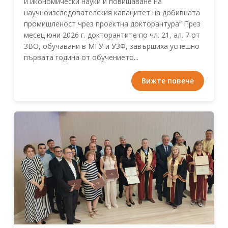
и икономически науки и повишаване на
научноизследователския капацитет на добивната
промишленост чрез проектна докторантура“ През
месец юни 2026 г. докторантите по чл. 21, ал. 7 от
ЗВО, обучавани в МГУ и УЗФ, завършиха успешно
първата година от обучението...
Вижте повече