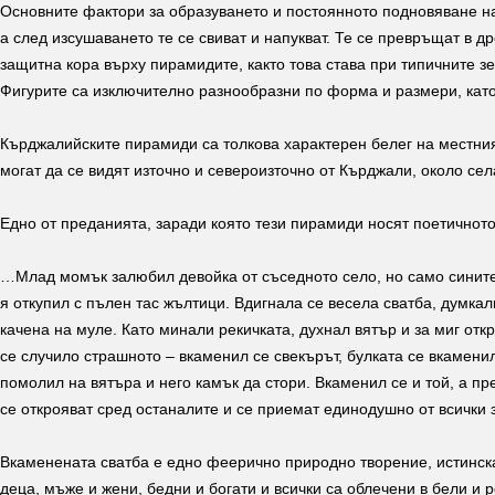
Основните фактори за образуването и постоянното подновяване н
а след изсушаването те се свиват и напукват. Те се превръщат в 
защитна кора върху пирамидите, както това става при типичните 
Фигурите са изключително разнообразни по форма и размери, като 
Кърджалийските пирамиди са толкова характерен белег на местния
могат да се видят източно и североизточно от Кърджали, около сел
Едно от преданията, заради която тези пирамиди носят поетичното
…Млад момък залюбил девойка от съседното село, но само сините о
я откупил с пълен тас жълтици. Вдигнала се весела сватба, думк
качена на муле. Като минали рекичката, духнал вятър и за миг отк
се случило страшното – вкаменил се свекърът, булката се вкаменил
помолил на вятъра и него камък да стори. Вкаменил се и той, а пр
се открояват сред останалите и се приемат единодушно от всички
Вкаменената сватба е едно феерично природно творение, истинска
деца, мъже и жени, бедни и богати и всички са облечени в бели и 