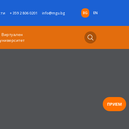
BG
EN
кти
+ 359 2 806 0201
info@mgu.bg
Виртуален
университет
ПРИЕМ