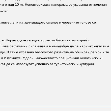
 им е над 10 m. Неповторимата панорама се украсява от зеления
кала.
атните лъчи на залязващото слънце и червените тонове се
те. Пирамидите са един истински бисер на този край с
Това са типични пирамиди и е най-добре да се наричат както ги е
и. В тях е отразено геоложкото развитие на обширен регион и те
и в Източните Родопи, множествотго специфични животински и
гат да се използуват успешно за туристически и културни