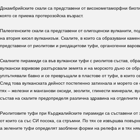
Докамбрийските скали са представени от високометаморфни биотит
която се приема протерозойска възраст.
Палеогенските скали са представени от олигоценски вулканити, по
на втория кисел вулканизъм. Скалите, в които са образувани каме
представени от риолитови и риодацитови туфи, органогенни варов
Скалните пирамиди са във вулкански туфи с риолитов състав, обр
вулкански взривове разтърсвали земята и на морското дъно се обр
уплътнявали бавно и се превръщали в пластове от туфи, в които с
След това вулканската дейност постепенно затихнала и морето се 
тях – железни и манганови оксиди, зеолити, глинести минерали, ву
състав на скалите предопределя различна здравина на отделните
Риолитовите туфи при Кърджалийските пирамиди са съставени от 
от които са със СИ посока, са стръмни. По тях се извършва повър
а зелените туфи определят заоблени форми на релефа и в тях ня