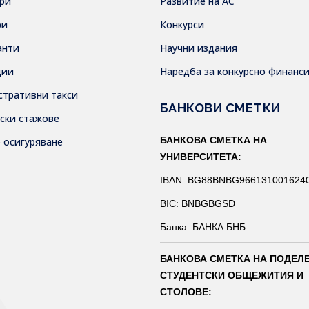
ври
Развитие на АС
ри
Конкурси
анти
Научни издания
дии
Наредба за конкурсно финанс
стративни такси
БАНКОВИ СМЕТКИ
тски стажове
БАНКОВА СМЕТКА НА
о осигуряване
УНИВЕРСИТЕТА:
IBAN: BG88BNBG966131001624
BIC: BNBGBGSD
Банка: БАНКА БНБ
БАНКОВА СМЕТКА НА ПОДЕЛ
СТУДЕНТСКИ ОБЩЕЖИТИЯ И
СТОЛОВЕ: