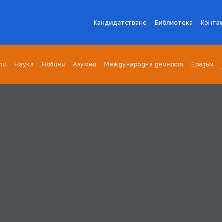
Кандидатстване
Библиотека
Конта
ти
Наука
Новини
Алумни
Международна дейност
Еразъм