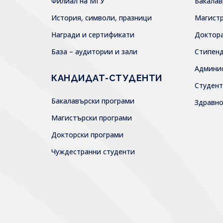
Филиал на МГУ
Бакала
История, символи, празници
Магист
Награди и сертификати
Доктор
База – аудитории и зали
Стипен
Админи
КАНДИДАТ-СТУДЕНТИ
Студен
Бакалавърски програми
Здравн
Магистърски програми
Докторски програми
Чуждестранни студенти