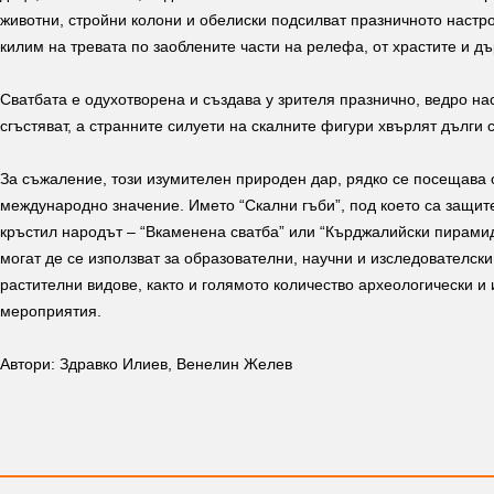
животни, стройни колони и обелиски подсилват празничното настр
килим на тревата по заоблените части на релефа, от храстите и дъ
Сватбата е одухотворена и създава у зрителя празнично, ведро на
сгъстяват, а странните силуети на скалните фигури хвърлят дълги 
За съжаление, този изумителен природен дар, рядко се посещава о
международно значение. Името “Скални гъби”, под което са защите
кръстил народът – “Вкаменена сватба” или “Кърджалийски пирамиди
могат де се използват за образователни, научни и изследователс
растителни видове, както и голямото количество археологически и
мероприятия.
Автори: Здравко Илиев, Венелин Желев