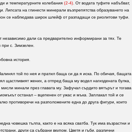
оди и температурните колебания
(2-4)
. От водата туфите набъбват,
оди. Липсата на глинести минерали възпрепятства образуването на
район се наблюдава широк шлейф от разпадащи се риолитови туфи.
ат независимо дали са предварително информирани за тях. Те
 при с. Зимзелен.
юбовна история.
Залинял той по нея и пратил баща си да я иска. По обичая, бащата
вял щастливият жених, а отпред баща му водел нагиздената булка,
и мисли минали през главата му. Зафучал сърдито вятърът и тогава
момъкът останал – вцепенен от ужас и мъка. Заплакал той и се
малко противоречи на разположените една до друга фигури, които
дна човешка тълпа, както е на всяка сватба. Тук има възрастни и
тстрани, други са събрани вкупом. Цветя и гъби, различни