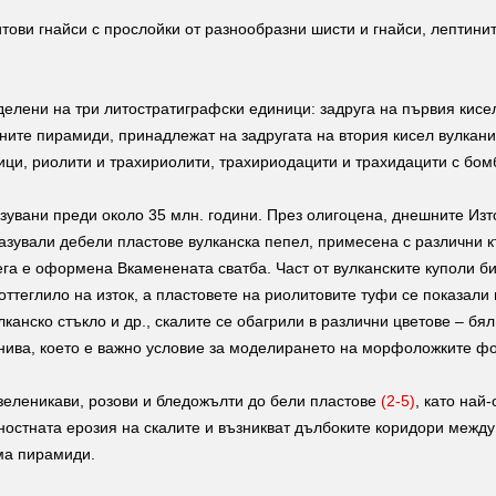
ови гнайси с прослойки от разнообразни шисти и гнайси, лептини
делени на три литостратиграфски единици: задруга на първия кисе
нните пирамиди, принадлежат на задругата на втория кисел вулкан
ици, риолити и трахириолити, трахириодацити и трахидацити с бом
азувани преди около 35 млн. години. През олигоцена, днешните Из
азували дебели пластове вулканска пепел, примесена с различни к
ега е оформена Вкаменената сватба. Част от вулканските куполи би
оттеглило на изток, а пластовете на риолитовите туфи се показал
лканско стъкло и др., скалите се обагрили в различни цветове – бя
 нива, което е важно условие за моделирането на морфоложките ф
зеленикави, розови и бледожълти до бели пластове
(2-5)
, като най
хностната ерозия на скалите и възникват дълбоките коридори между
ма пирамиди.