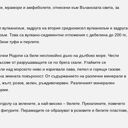
ти, мрамори и амфиболити, отнесени към Въчанската свита, за
л вулканизъм, задруга на втория среднокисел вулканизъм и задруга
изъм. Това са вулкано-седиментни отложения с дебелина до 200 m,
бени туфи и перлити.
точни Родопи са били неспокойно дъно на дълбоко море. Чести
ъсове от разрушаващите се по брега скали. Утайките се
ли над морското ниво и изригвали лава, пепел и горещи газове.
и на земната повърхност. От съдържанието на различни минерали в
л, жълт, розов, зелен, ръждивочервен. Различният минерален
орми.
-отдолу са зелените, а най-високо – белите. Пукнатините, повечето
 фигурите. Пирамидите се образуват в розовите и белите пластове,