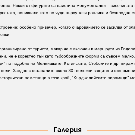
оение. Някои от фигурите са наистина монументални – височината
рветата, поникнали като по чудо върху тази ронлива и безплодна с
строение; особено привечер, когато очарованието се засилва от зл
сенки.
рганизирано от туристи, макар че е включен в маршрути из Родопи
ни, не е коректно тъй като гъбообразните форми са съвсем малко. 
” по подобие на Мелнишките, Кътинските, Стобските и др. пирамид
ки цели. Заедно с останалите около 30 геоложки защитени феномен
 исторически паметници в този край, “Кърджалийските пирамиди” мо
Галерия