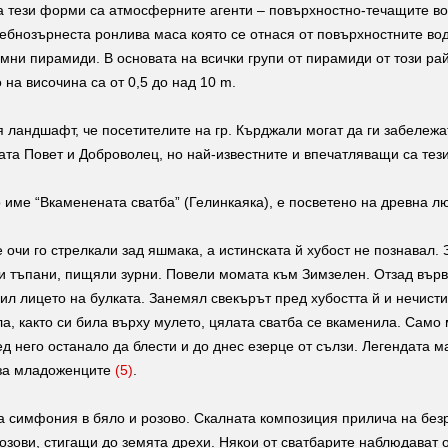
а тези форми са атмосферните агенти – повърхностно-течащите в
дребнозърнеста ронлива маса която се отнася от повърхностните в
земни пирамиди. В основата на всички групи от пирамиди от този 
на височина са от 0,5 до над 10 m.
 ландшафт, че посетителите на гр. Кърджали могат да ги забележ
ата Повет и Доброволец, но най-известните и впечатляващи са тези
 име “Вкаменената сватба” (Гелинкаяка), е посветено на древна л
чи го стрелкали зад яшмака, а истинската й хубост не познавал. 
али тъпани, пищяли зурни. Повели момата към Зимзелен. Отзад вър
рил лицето на булката. Занемял свекърът пред хубостта й и нечист
а, както си била върху мулето, цялата сватба се вкаменила. Само 
ед него останало да блести и до днес езерце от сълзи. Легендата 
 за младоженците
(5)
.
 симфония в бяло и розово. Скалната композиция прилича на безре
розови, стигащи до земята дрехи. Някои от сватбарите наблюдават о