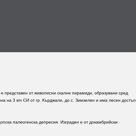
 е представен от живописни скални пирамиди, образувани сред
на на 3 кm СИ от гр. Кърджали, до с. Зимзелен и има лесен достъп
опска палеогенска депресия. Изграден е от докамбрийски