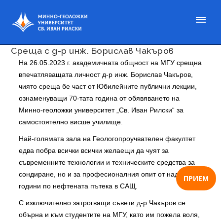
Публикувано на 29 май 2023
Среща с д-р инж. Борислав Чакъров
На 26.05.2023 г. академичната общност на МГУ срещна
впечатляващата личност д-р инж. Борислав Чакъров,
чиято среща бе част от Юбилейните публични лекции,
ознаменуващи 70-тата година от обявяването на
Минно-геоложки университет „Св. Иван Рилски“ за
самостоятелно висше училище.
Най-голямата зала на Геологопроучвателен факултет
едва побра всички всички желаещи да чуят за
съвременните технологии и техническите средства за
сондиране, но и за професионалния опит от над 32
ПРИЕМ
години по нефтената пътека в САЩ.
С изключително затрогващи съвети д-р Чакъров се
обърна и към студентите на МГУ, като им пожела воля,