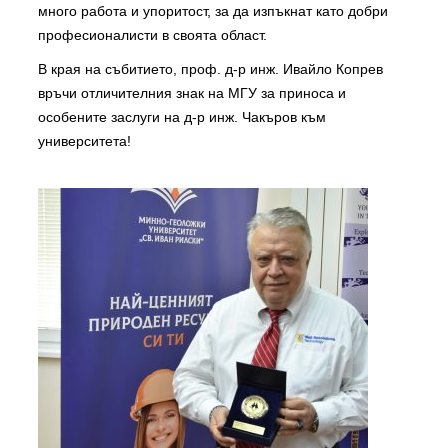
много работа и упоритост, за да изпъкнат като добри
професионалисти в своята област.
В края на събитието, проф. д-р инж. Ивайло Копрев
връчи отличителния знак на МГУ за приноса и
особените заслуги на д-р инж. Чакъров към
университета!