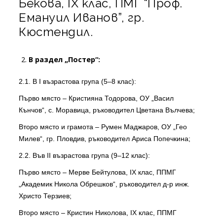
Бекова, IX клас, ПМГ “Проф.
Емануил Иванов”, гр.
Кюстендил.
В раздел „Постер“:
2.1. В I възрастова група (5–8 клас):
Първо място – Кристияна Тодорова, ОУ „Васил
Кънчов“, с. Моравица, ръководител Цветана Вълчева;
Второ място и грамота – Румен Маджаров, ОУ „Гео
Милев“, гр. Пловдив, ръководител Ариса Попечкина;
2.2. Във II възрастова група (9–12 клас):
Първо място – Мерве Бейтулова, IX клас, ППМГ
„Академик Никола Обрешков“, ръководител д-р инж.
Христо Терзиев;
Второ място – Кристин Николова, IX клас, ППМГ