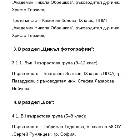
„Академик Никола Обрешков“, ръководител д-р инж.
Христо Терзиев;
Трето място – Камелия Колева, IX клас, ППМГ
„Академик Никола Обрешков“, ръководител д-р инж.
Христо Терзиев;
В раздел „Цикъл фотографии“:
3.1.1. Във II възрастова група (9–12 клас):
Първо място – Благовест Златков, IX клас в ПГСА, гр.
Пазарджик, с ръководител инж. Стефка Лазарова
Нейчева.
В раздел „Есе“:
4.1. В I възрастова група (5–8 клас):
Първо място – Габриела Тодорова, VI клас на 58 ОУ
„Сергей Румянцев“, гр. София.