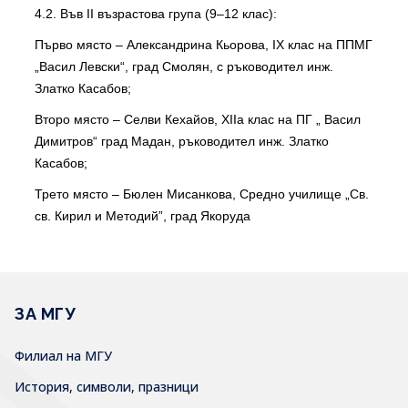
4.2. Във II възрастова група (9–12 клас):
Първо място – Александрина Кьорова, IX клас на ППМГ
„Васил Левски“, град Смолян, с ръководител инж.
Златко Касабов;
Второ място – Селви Кехайов, XIIа клас на ПГ „ Васил
Димитров“ град Мадан, ръководител инж. Златко
Касабов;
Трето място – Бюлен Мисанкова, Средно училище „Св.
св. Кирил и Методий”, град Якоруда
ЗА МГУ
Филиал на МГУ
История, символи, празници