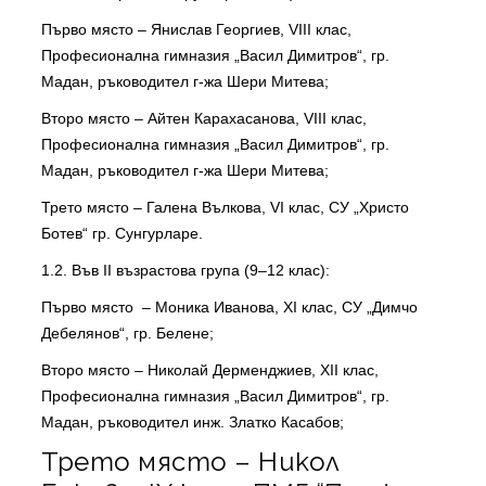
Първо място – Янислав Георгиев, VIII клас,
Професионална гимназия „Васил Димитров“, гр.
Мадан, ръководител г-жа Шери Митева;
Второ място – Айтен Карахасанова, VIII клас,
Професионална гимназия „Васил Димитров“, гр.
Мадан, ръководител г-жа Шери Митева;
Трето място – Галена Вълкова, VI клас, СУ „Христо
Ботев“ гр. Сунгурларе.
1.2. Във II възрастова група (9–12 клас):
Първо място – Моника Иванова, XI клас, СУ „Димчо
Дебелянов“, гр. Белене;
Второ място – Николай Дерменджиев, XII клас,
Професионална гимназия „Васил Димитров“, гр.
Мадан, ръководител инж. Златко Касабов;
Трето място – Никол