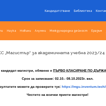
Кандидатстване
Библиотека
Конта
ти
Наука
Новини
Алумни
Международна дейност
Еразъм
С „Магистър“ за академичната учебна 2023/24
 кандидат-магистри, обявено е
ПЪРВО КЛАСИРАНЕ ПО ДЪРЖ
Срок за записване: 02.10.- 08.10.2023г. вкл.
зултатите можете да проверите тук:
https://mgu.inventum.tech/r
Честито на всички приети магистри!