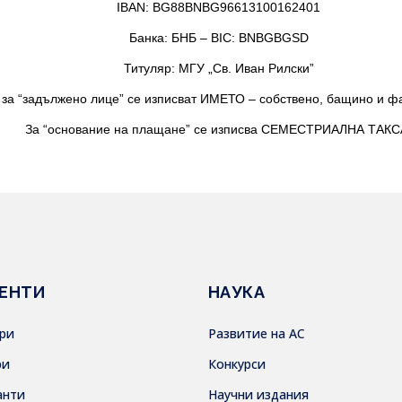
IBAN: BG88BNBG96613100162401
Банка: БНБ – BIC: BNBGBGSD
Титуляр: МГУ „Св. Иван Рилски”
 за “задължено лице” се изписват ИМЕТО – собствено, бащино и 
За “основание на плащане” се изписва СЕМЕСТРИАЛНА ТАКС
ЕНТИ
НАУКА
ври
Развитие на АС
ри
Конкурси
анти
Научни издания