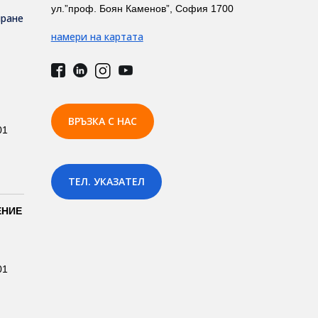
ул.”проф. Боян Каменов”, София 1700
иране
намери на картата
ВРЪЗКА С НАС
01
ТЕЛ. УКАЗАТЕЛ
ЕНИЕ
01