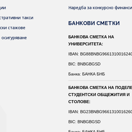
дии
Наредба за конкурсно финанс
стративни такси
БАНКОВИ СМЕТКИ
тски стажове
БАНКОВА СМЕТКА НА
о осигуряване
УНИВЕРСИТЕТА:
IBAN: BG88BNBG966131001624
BIC: BNBGBGSD
Банка: БАНКА БНБ
БАНКОВА СМЕТКА НА ПОДЕЛ
СТУДЕНТСКИ ОБЩЕЖИТИЯ И
СТОЛОВЕ:
IBAN: BG23BNBG966131001626
BIC: BNBGBGSD
Банка: БАНКА БНБ