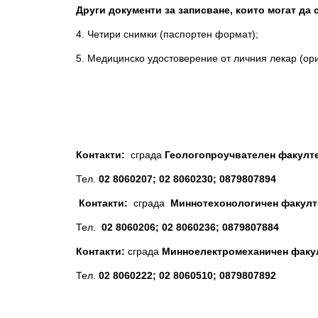
Други документи за записване, които могат да
4. Четири снимки (паспортен формат);
5. Медицинско удостоверение от личния лекар (ор
Контакти:
сграда
Геологопроучвателен факултет
Тел.
02 8060207; 02 8060230; 0879807894
Контакти:
сграда
Миннотехонологичен факултет
Тел.
02 8060206; 02 8060236; 0879807884
Контакти:
сграда
Минноелектромеханичен факу
Тел.
02 8060222; 02 8060510; 0879807892