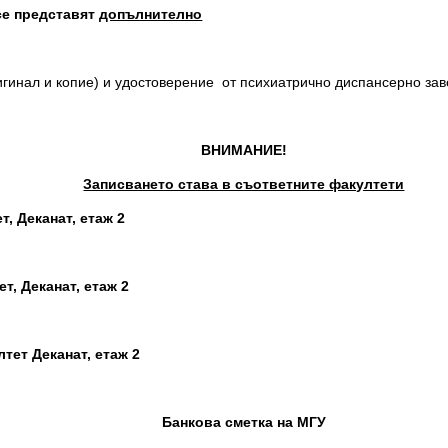
 се представят
допълнително
игинал и копие) и удостове­рение от психиатрично диспансерно зав
ВНИМАНИЕ!
Записването става в съответните факултети
, Деканат, етаж 2
, Деканат, етаж 2
лтет
Деканат, етаж 2
Банкова сметка на МГУ