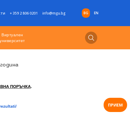
BG
EN
кти
+ 359 2 806 0201
info@mgu.bg
Виртуален
университет
 година
АВНА ПОРЪЧКА
.
ПРИЕМ
ezultati/