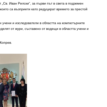
„Св. Иван Рилски“, за първи път в света в подземен
които са възприети като редуцират времето за престой
и учени и изследователи в областта на компютърните
еделят от жури, съставено от водещи в областта учени и
Копрев.