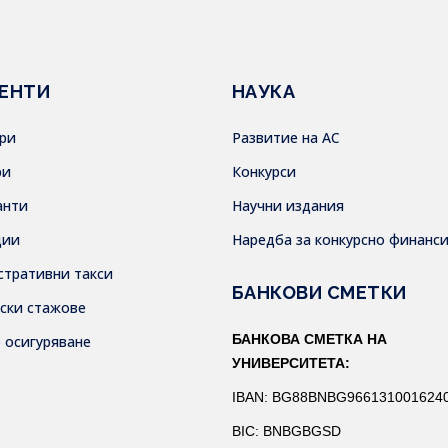
ЕНТИ
НАУКА
ври
Развитие на АС
ри
Конкурси
анти
Научни издания
дии
Наредба за конкурсно финанс
стративни такси
БАНКОВИ СМЕТКИ
тски стажове
БАНКОВА СМЕТКА НА
о осигуряване
УНИВЕРСИТЕТА:
IBAN: BG88BNBG966131001624
BIC: BNBGBGSD