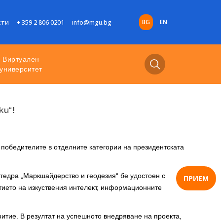
BG
EN
кти
+ 359 2 806 0201
info@mgu.bg
Виртуален
университет
и“!
а победителите в отделните категории на президентската
атедра „Маркшайдерство и геодезия“ бе удостоен с
ПРИЕМ
тието на изкуствения интелект, информационните
итие. В резултат на успешното внедряване на проекта,