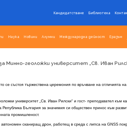
Кандидатстване
Библиотека
Конта
ти
Наука
Новини
Алумни
Международна дейност
Еразъм
а Минно-геоложки университет „Св. Иван Рилск
вото се състоя тържествена церемония по връчване на отличията н
оложки университет „Св. Иван Рилски“ и гост- преподавател към к
на Република България за значимия си обществен принос към разви
инната промишленост.
я автономен сканиращ дрон, работещ в среда с липса на GNSS покр