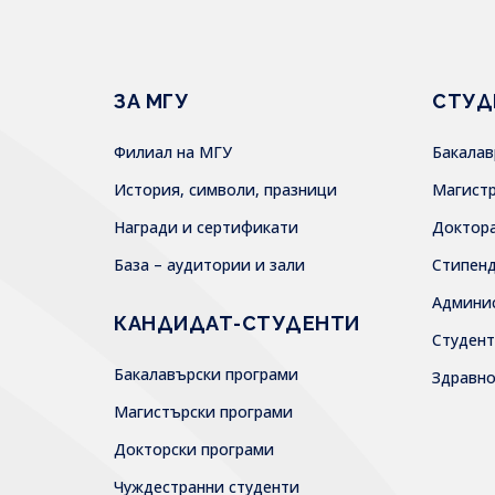
ЗА МГУ
СТУД
Филиал на МГУ
Бакала
История, символи, празници
Магист
Награди и сертификати
Доктор
База – аудитории и зали
Стипен
Админи
КАНДИДАТ-СТУДЕНТИ
Студен
Бакалавърски програми
Здравн
Магистърски програми
Докторски програми
Чуждестранни студенти