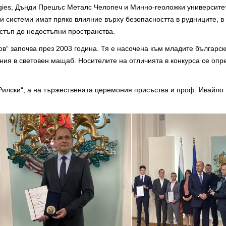
gies, Дънди Прешъс Металс Челопеч и Минно-геоложки университет 
 системи имат пряко влияние върху безопасността в рудниците, в 
остъп до недостъпни пространства.
в“ започва през 2003 година. Тя е насочена към младите българск
ения в световен мащаб. Носителите на отличията в конкурса се опр
илски“, а на тържествената церемония присъства и проф. Ивайло 