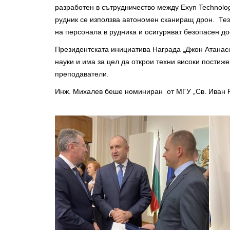
разработен в сътрудничество между Exyn Technolo
рудник се използва автономен сканиращ дрон. Тези
на персонала в рудника и осигуряват безопасен д
Президентската инициатива Награда „Джон Атанасо
науки и има за цел да открои техни високи постиж
преподаватели.
Инж. Михалев беше номиниран от МГУ „Св. Иван Р