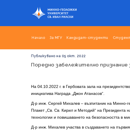
Начало
За МГУ
Кандидат-студенти
Студен
Публикувано на 05 окт. 2022
Поредно забележително признание з
На 04.10.2022 г. в Гербовата зала на президентст
инициатива Награда „Джон Атанасов“.
Д-р инж. Сергей Михалев – възпитаник на Минно-ге
Плакет „Св. Св. Кирил и Методий“ на Президента 
технологии и повишаването на безопасността в м
Д-р инж. Михалев участва в създаването на първи