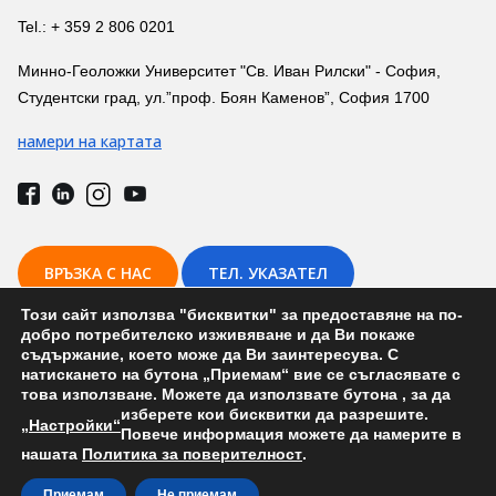
Tel.: + 359 2 806 0201
Минно-Геоложки Университет "Св. Иван Рилски" - София,
Студентски град, ул.”проф. Боян Каменов”, София 1700
намери на картата
ВРЪЗКА С НАС
ТЕЛ. УКАЗАТЕЛ
Този сайт използва "бисквитки" за предоставяне на по-
добро потребителско изживяване и да Ви покаже
съдържание, което може да Ви заинтересува. С
натискането на бутона „Приемам“ вие се съгласявате с
това използване. Можете да използвате бутона
, за да
Държавен изпит и дипломни защити (Хидрогеология и инженерна
изберете кои бисквитки да разрешите.
геология) на 14-ти март 2023 г.
„Настройки“
Повече информация можете да намерите в
нашата
Политика за поверителност
.
Development by: Prodesign.bg | Prodesign.wien
Приемам
Не приемам