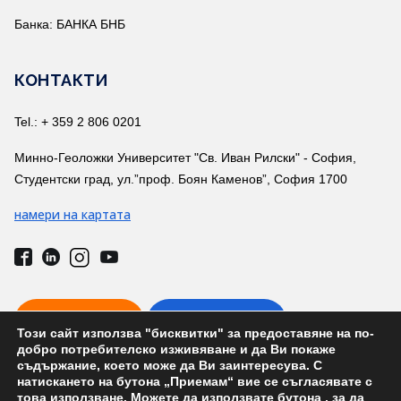
Банка: БАНКА БНБ
КОНТАКТИ
Tel.: + 359 2 806 0201
Минно-Геоложки Университет "Св. Иван Рилски" - София,
Студентски град, ул.”проф. Боян Каменов”, София 1700
намери на картата
ВРЪЗКА С НАС
ТЕЛ. УКАЗАТЕЛ
Този сайт използва "бисквитки" за предоставяне на по-
добро потребителско изживяване и да Ви покаже
съдържание, което може да Ви заинтересува. С
натискането на бутона „Приемам“ вие се съгласявате с
това използване. Можете да използвате бутона
, за да