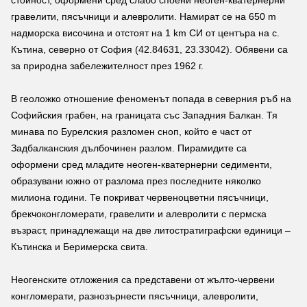
стойност, оформени сред слабо споени неоген-кватернерни
гравелити, пясъчници и алевролити. Намират се на 650 m
надморска височина и отстоят на 1 km СИ от центъра на с.
Кътина, северно от София (42.84631, 23.33042). Обявени са
за природна забележителност през 1962 г.
В геоложко отношение феноменът попада в северния ръб на
Софийския грабен, на границата със Западния Балкан. Тя
минава по Бурелския разломен сноп, който е част от
Задбалканския дълбочинен разлом. Пирамидите са
оформени сред младите неоген-кватернерни седименти,
образувани южно от разлома през последните няколко
милиона години. Те покриват червеноцветни пясъчници,
брекчоконгломерати, гравелити и алевролити с пермска
възраст, принадлежащи на две литостратиграфски единици –
Кътинска и Беримерска свита.
Неогенските отложения са представени от жълто-червени
конгломерати, разнозърнести пясъчници, алевролити,