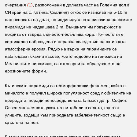
очертания
(1)
, разположени в долната част на Големия дол в
СИ край на с. Кътина. Скалният откос се извисява на 5-10 m
над основата на дола, но индивидуалната височина на самите
пирамиди не надвишава 2 m. Външната им повърхност е
покрита от твърда глинесто-песъчлива кора. По-често тя е
вертикално набраздена и неравна вследствие на активната
атмосферна ерозия. Рядко на върха на пирамидите се
наблюдават скални късове, които подобно на генезиса на
Мелнишките пирамиди, са отговорни за образуването на
ерозионните форми.
Кътинските пирамиди са геоморфоложки феномен, който в
миналото е получил широка популярност сред любителите на
природата, поради непосредствената близост до гр. София.
Освен множеството указателни табели в селото, една от
улиците, водещи към природната забележителност също е
кръстена на нея.