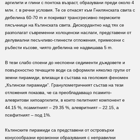
аргилити и глини с понтска възраст, образувани преди около 4
млн. г. в речни условия. Те се отнасят към Гнилянската свита с
дебелина 60-70 m и покриват трансгресивно пермските
пясъчници на Кътинската свита. Дискордантно над тях се
разполагат съвременни холоценски наслаги, представени от
делувиални песъчливо-глинести отложения, примесени с
ръбести късове, чиято дебелина не надвишава 5 m.
В тези слабо споени до неспоени седименти дъждовете и
повърхностно течащите води са оформили няколко групи от
земни пирамиди, влизащи в състава на геоложия феномен
„Кътински пирамиди”. Гранулометричният състав на тези
отложения показва, че са преобладаващо псамито-
алевритови хипоаргилити, в които пелитният компонент е
44.15 %, псамитният – 29.35 %, алевритният – 22.15, а
псефитният – под 1%.
Кътинските пирамиди са представени от островърхи
конусообразни ерозионни образувания с неправилни