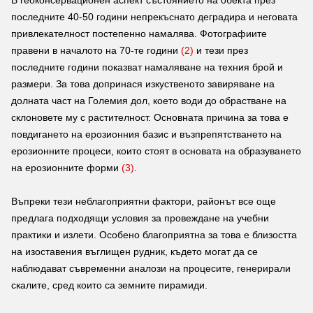
В геоконсервационен аспект състоянието на обекта през
последните 40-50 години непрекъснато деградира и неговата
привлекателност постепенно намалява. Фотографиите
правени в началото на 70-те години
(2)
и тези през
последните години показват намаляване на техния брой и
размери. За това допринася изкуственото завиряване на
долната част на Големия дол, което води до обрастване на
склоновете му с растителност. Основната причина за това е
повдигането на ерозионния базис и възпрепятстването на
ерозионните процеси, които стоят в основата на образуването
на ерозионните форми
(3)
.
Въпреки тези неблагоприятни фактори, районът все още
предлага подходящи условия за провеждане на учебни
практики и излети. Особено благоприятна за това е близостта
на изоставения въглищен рудник, където могат да се
наблюдават съвременни аналози на процесите, генерирали
скалите, сред които са земните пирамиди.