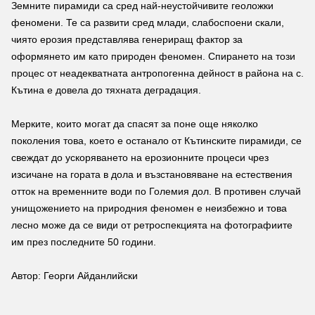
Земните пирамиди са сред най-неустойчивите геоложки
феномени. Те са развити сред млади, слабоспоени скали,
чиято ерозия представлява генериращ фактор за
оформянето им като природен феномен. Спирането на този
процес от неадекватната антропогенна дейност в района на с.
Кътина е довела до тяхната деградация.
Мерките, които могат да спасят за поне още няколко
поколения това, което е останало от Кътинските пирамиди, се
свеждат до ускоряването на ерозионните процеси чрез
изсичане на гората в дола и възстановяване на естествения
отток на временните води по Големия дол. В противен случай
унищожението на природния феномен е неизбежно и това
лесно може да се види от ретроспекцията на фотографиите
им през последните 50 години.
Автор: Георги Айданлийски