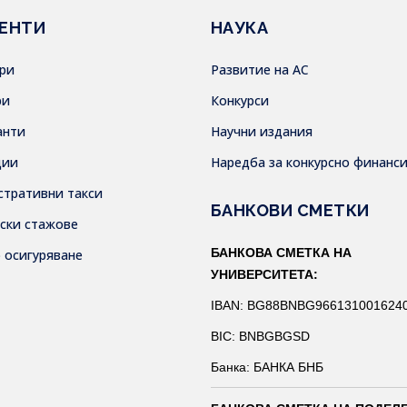
ЕНТИ
НАУКА
ври
Развитие на АС
ри
Конкурси
анти
Научни издания
дии
Наредба за конкурсно финанс
стративни такси
БАНКОВИ СМЕТКИ
тски стажове
БАНКОВА СМЕТКА НА
о осигуряване
УНИВЕРСИТЕТА:
IBAN: BG88BNBG966131001624
BIC: BNBGBGSD
Банка: БАНКА БНБ