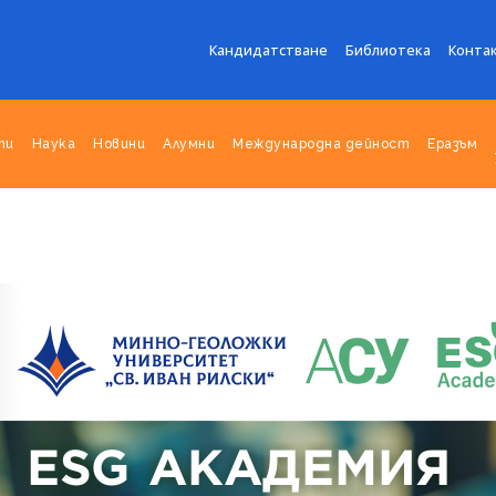
Кандидатстване
Библиотека
Конта
ти
Наука
Новини
Алумни
Международна дейност
Еразъм