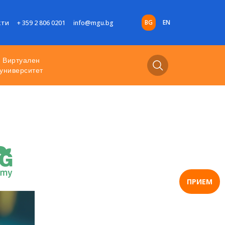
BG
EN
кти
+ 359 2 806 0201
info@mgu.bg
Виртуален
университет
ПРИЕМ