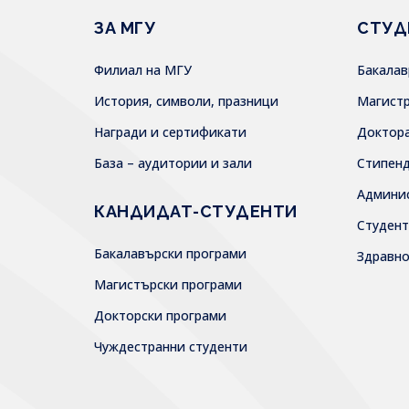
ЗА МГУ
СТУД
Филиал на МГУ
Бакала
История, символи, празници
Магист
Награди и сертификати
Доктор
База – аудитории и зали
Стипен
Админи
КАНДИДАТ-СТУДЕНТИ
Студен
Бакалавърски програми
Здравн
Магистърски програми
Докторски програми
Чуждестранни студенти