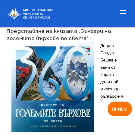
Публикувано на 28 фев. 2022
Представяне на книгата „Българи на
големите върхове по света“
Доцент
Сандю
Бешев е
един от
хората
дали най-
много на
българския
ПРИЕМ