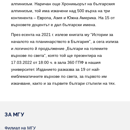
алпинизъм. Наричан още Хроникьорът на българския
алпинизъм, той има изкачени над 500 върха на три
континента – Европа, Азия и Южна Америка. На 15 от
върховете доцентът е дал български имена.
През есента на 2021 г. излезе книгата му “Истории за
началото на планинарството в България”, а сега излиза
и логичното й продължение „Българи на големите
върхове по света“, която той ще презентира на
17.03.2022 от 18:00 ч. в зала 360 ГПФ в нашия
университет. Изданието разказва за 19 от най-
емблематичните върхове по света, за първото им
изкачване, както и за първите българи стъпили на тях.
ЗА МГУ
Филиал на МГУ