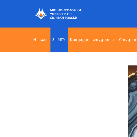
Начало
За МГУ
Кандидат-студенти
Студен