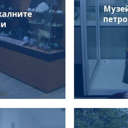
Музей
калните
петро
ли