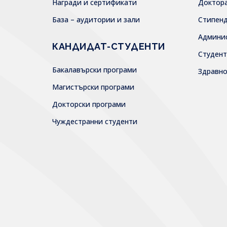
Награди и сертификати
Доктор
База – аудитории и зали
Стипен
Админи
КАНДИДАТ-СТУДЕНТИ
Студен
Бакалавърски програми
Здравн
Магистърски програми
Докторски програми
Чуждестранни студенти