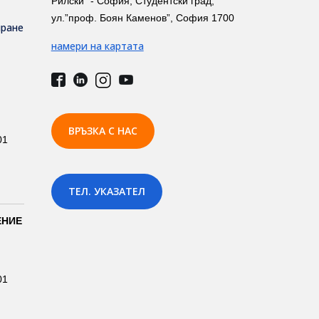
Рилски" - София, Студентски град,
ул.”проф. Боян Каменов”, София 1700
иране
намери на картата
ВРЪЗКА С НАС
01
ТЕЛ. УКАЗАТЕЛ
ЕНИЕ
01