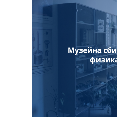
Музейна сби
физик