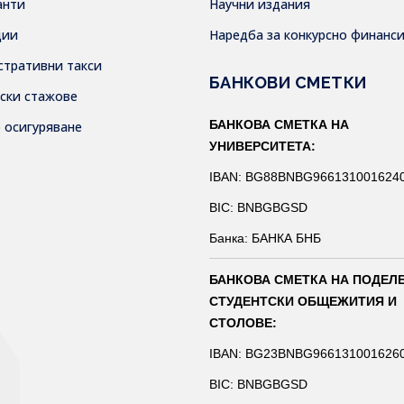
анти
Научни издания
дии
Наредба за конкурсно финанс
стративни такси
БАНКОВИ СМЕТКИ
тски стажове
БАНКОВА СМЕТКА НА
о осигуряване
УНИВЕРСИТЕТА:
IBAN: BG88BNBG966131001624
BIC: BNBGBGSD
Банка: БАНКА БНБ
БАНКОВА СМЕТКА НА ПОДЕЛ
СТУДЕНТСКИ ОБЩЕЖИТИЯ И
СТОЛОВЕ:
IBAN: BG23BNBG966131001626
BIC: BNBGBGSD