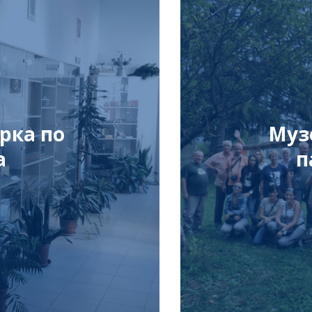
рка по
Муз
а
п