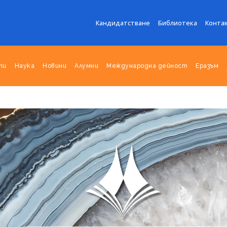
Кандидатстване
Библиотека
Конта
ти
Наука
Новини
Алумни
Международна дейност
Еразъм