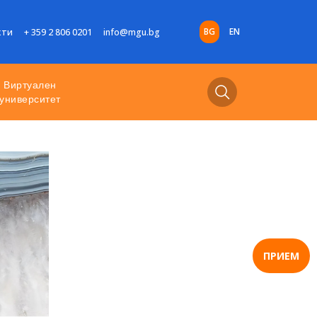
BG
EN
кти
+ 359 2 806 0201
info@mgu.bg
Виртуален
университет
ПРИЕМ