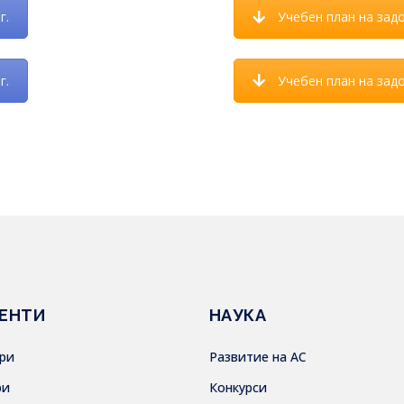
г.
Учебен план на задо
г.
Учебен план на задо
ЕНТИ
НАУКА
ври
Развитие на АС
ри
Конкурси