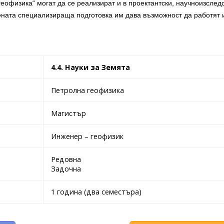
еофизика“ могат да се реализират и в проектантски, научноизслед
учената специализираща подготовка им дава възможност да работят 
4.4. Науки за Земята
Петролна геофизика
Магистър
Инженер – геофизик
Редовна
Задочна
1 година (два семестъра)