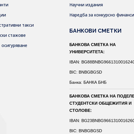
анти
Научни издания
дии
Наредба за конкурсно финанс
стративни такси
БАНКОВИ СМЕТКИ
тски стажове
БАНКОВА СМЕТКА НА
о осигуряване
УНИВЕРСИТЕТА:
IBAN: BG88BNBG966131001624
BIC: BNBGBGSD
Банка: БАНКА БНБ
БАНКОВА СМЕТКА НА ПОДЕЛ
СТУДЕНТСКИ ОБЩЕЖИТИЯ И
СТОЛОВЕ:
IBAN: BG23BNBG966131001626
BIC: BNBGBGSD