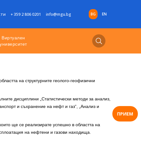
BG
EN
кти
+ 359 2 806 0201
info@mgu.bg
Виртуален
университет
бластта на структурните геолого-геофизични
алните дисциплини „Статистически методи за анализ,
нспорт и съхранение на нефт и газ“, „Анализ и
ПРИЕМ
които ще се реализирате успешно в областта на
ксплоатация на нефтени и газови находища.