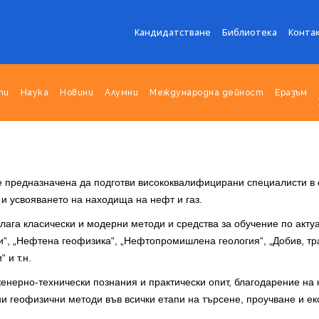
Кандидатстване
Библиотека
Конта
ти
Наука
Новини
Алумни
Международна дейност
Еразъм
е предназначена да подготви висококвалифицирани специалисти в о
 и усвояването на находища на нефт и газ.
длага класически и модерни методи и средства за обучение по акту
“, „Нефтена геофизика“, „Нефтопромишлена геология“, „Добив, тра
 и т.н.
нерно-технически познания и практически опит, благодарение на 
и геофизични методи във всички етапи на търсене, проучване и е