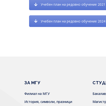
Учебен план на редовно обучение 2021 
Учебен план на редовно обучение 2024 
ЗА МГУ
СТУД
Филиал на МГУ
Бакала
История, символи, празници
Магист