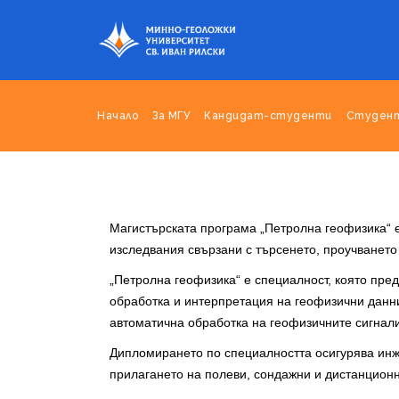
Начало
За МГУ
Кандидат-студенти
Студен
Магистърската програма „Петролна геофизика“ 
изследвания свързани с търсенето, проучването
„Петролна геофизика“ е специалност, която пре
обработка и интерпретация на геофизични данни
автоматична обработка на геофизичните сигнали“
Дипломирането по специалността осигурява инже
прилагането на полеви, сондажни и дистанционн