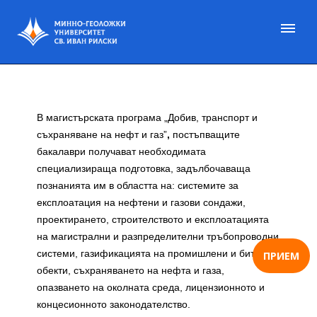
В магистърската програма „Добив, транспорт и
съхраняване на нефт и газ”
,
постъпващите
бакалаври получават необходимата
специализираща подготовка, задълбочаваща
познанията им в областта на: системите за
експлоатация на нефтени и газови сондажи,
проектирането, строителството и експлоатацията
на магистрални и разпределителни тръбопроводни
системи, газификацията на промишлени и битови
ПРИЕМ
обекти, съхраняването на нефта и газа,
опазването на околната среда, ли­цензионното и
концесионното законодателство.