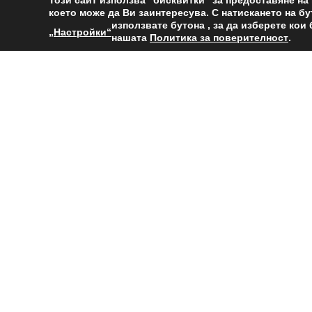
Този сайт използва "бисквитки" за предоставяне н
което може да Ви заинтересува. С натискането на б
използвате бутона
, за да изберете ко
„Настройки“
нашата
Политика за поверителност
.
Информация
Телефон
: +359 2 806 0201
Email
:
info@mgu.bg
Адрес
: София 1700, Студентски град,
ул.”проф. Боян Каменов” 1
ТЕЛЕФОНЕН УКАЗАТЕЛ