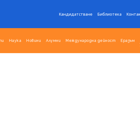
Кандидатстване
Библиотека
Конта
ти
Наука
Новини
Алумни
Международна дейност
Еразъм