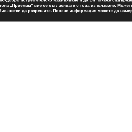
а по-добро потребителско изживяване и да Ви покаже съдържа
утона „Приемам“ вие се съгласявате с това използване. Может
и бисквитки да разрешите. Повече информация можете да наме
Контактна форм