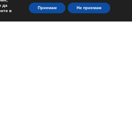
ние,
е да
Приемам
Не приемам
рите в
а