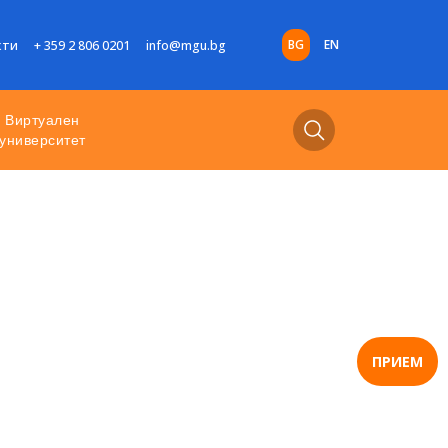
BG
EN
кти
+ 359 2 806 0201
info@mgu.bg
Виртуален
университет
ПРИЕМ