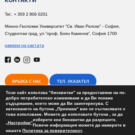
КОНТАКТИ
Tel.: + 359 2 806 0201
Минно-Геоложки Университет "Св. Иван Рилски" - София,
Студентски град, ул.”проф. Боян Каменов”, София 1700
намери на картата
ВРЪЗКА С НАС
ТЕЛ. УКАЗАТЕЛ
Този сайт използва "бисквитки" за предоставяне на по-
добро потребителско изживяване и да Ви покаже
съдържание, което може да Ви заинтересува. С
натискането на бутона „Приемам“ вие се съгласявате с
това използване. Можете да използвате бутона
, за да
Студентска сесия – конкурс на тема: Геоложкото наследство на
изберете кои бисквитки да разрешите.
България
„Настройки“
Повече информация можете да намерите в
нашата
Политика за поверителност
.