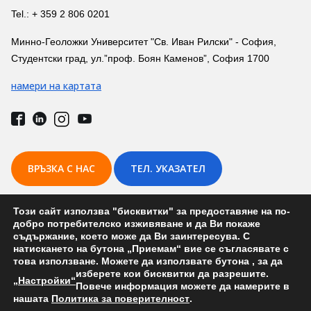
Tel.: + 359 2 806 0201
Минно-Геоложки Университет "Св. Иван Рилски" - София,
Студентски град, ул.”проф. Боян Каменов”, София 1700
намери на картата
ВРЪЗКА С НАС
ТЕЛ. УКАЗАТЕЛ
Този сайт използва "бисквитки" за предоставяне на по-
добро потребителско изживяване и да Ви покаже
съдържание, което може да Ви заинтересува. С
Защити на дипломни работи и държавен изпит (Катедра:
натискането на бутона „Приемам“ вие се съгласявате с
това използване. Можете да използвате бутона
, за да
Сондиране, добив и транспорт на нефт и газ) на 19-и септември
изберете кои бисквитки да разрешите.
2025 г.
„Настройки“
Повече информация можете да намерите в
нашата
Политика за поверителност
.