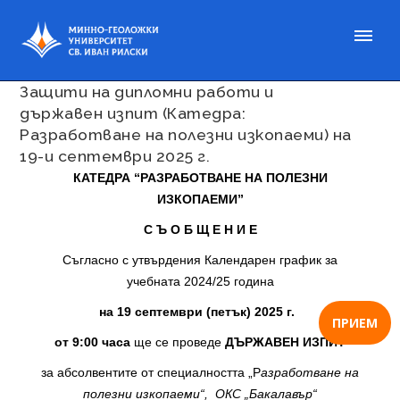
Публикувано на 03 сеп. 2025
Защити на дипломни работи и
държавен изпит (Катедра:
Разработване на полезни изкопаеми) на
19-и септември 2025 г.
КАТЕДРА “РАЗРАБОТВАНЕ НА ПОЛЕЗНИ
ИЗКОПАЕМИ”
С Ъ О Б Щ Е Н И Е
Съгласно с утвърдения Календарен график за
учебната 2024/25 година
на 19 септември (петък) 2025 г.
ПРИЕМ
от 9:00 часа
ще се проведе
ДЪРЖАВЕН ИЗПИТ
за абсолвентите от специалността „Р
азработване на
полезни изкопаеми“,
ОКС „Бакалавър“