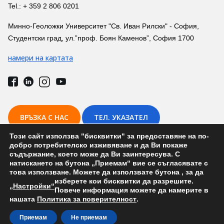
Tel.: + 359 2 806 0201
Минно-Геоложки Университет "Св. Иван Рилски" - София,
Студентски град, ул.”проф. Боян Каменов”, София 1700
намери на картата
ВРЪЗКА С НАС
ТЕЛ. УКАЗАТЕЛ
Този сайт използва "бисквитки" за предоставяне на по-
добро потребителско изживяване и да Ви покаже
съдържание, което може да Ви заинтересува. С
натискането на бутона „Приемам“ вие се съгласявате с
това използване. Можете да използвате бутона
, за да
Защити на дипломни работи и държавен изпит (Катедра:
изберете кои бисквитки да разрешите.
Разработване на полезни изкопаеми) на 19-и септември 2025 г.
„Настройки“
Повече информация можете да намерите в
нашата
Политика за поверителност
.
Development by: Prodesign.bg | Prodesign.wien
Приемам
Не приемам