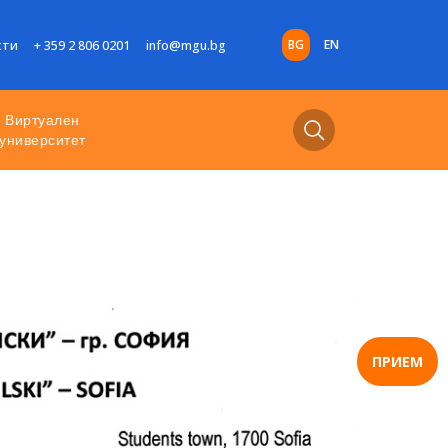
BG
EN
кти
+ 359 2 806 0201
info@mgu.bg
Виртуален
университет
ПРИЕМ