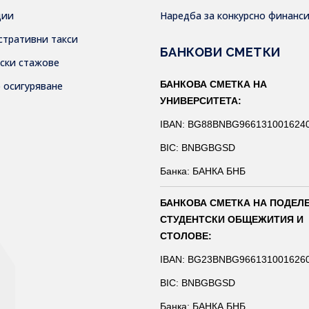
дии
Наредба за конкурсно финанс
стративни такси
БАНКОВИ СМЕТКИ
тски стажове
БАНКОВА СМЕТКА НА
о осигуряване
УНИВЕРСИТЕТА:
IBAN: BG88BNBG966131001624
BIC: BNBGBGSD
Банка: БАНКА БНБ
БАНКОВА СМЕТКА НА ПОДЕЛ
СТУДЕНТСКИ ОБЩЕЖИТИЯ И
СТОЛОВЕ:
IBAN: BG23BNBG966131001626
BIC: BNBGBGSD
Банка: БАНКА БНБ