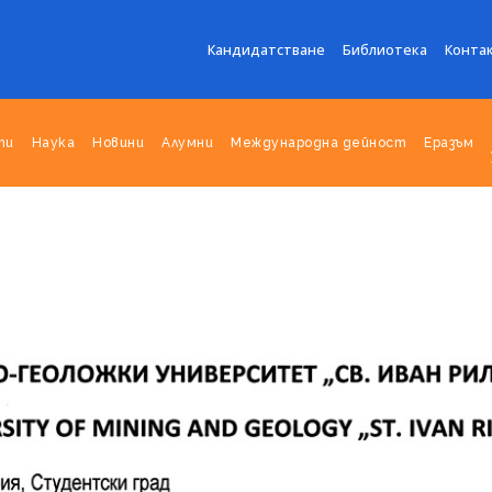
Кандидатстване
Библиотека
Конта
ти
Наука
Новини
Алумни
Международна дейност
Еразъм