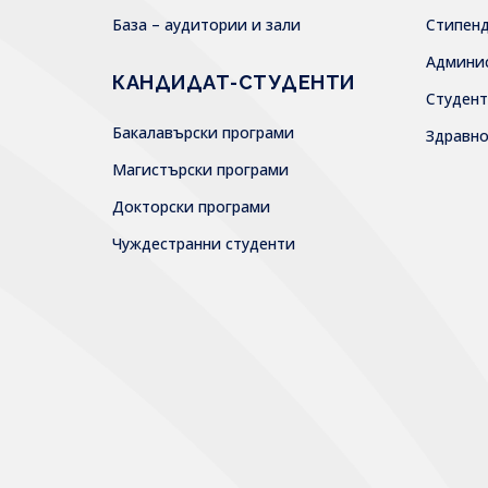
База – аудитории и зали
Стипен
Админи
КАНДИДАТ-СТУДЕНТИ
Студен
Бакалавърски програми
Здравн
Магистърски програми
Докторски програми
Чуждестранни студенти