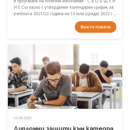
и проучване на полезни изкопаеми ” С Ъ О Б Щ Е Н
И Е Съгласно с утвърдения Календарен график за
учебната 2021/22 година на 13 юли (сряда) 2022 г....
Вижте повече
15.06.2022
Дипломни защити към катедра