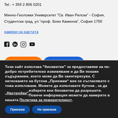
Tel.: + 359 2 806 0201
Минно-Геоложки Университет "Св. Иван Рилски" - София,
Студентски град, ул.”проф. Боян Каменов”, София 1700
намери на картата
ВРЪЗКА С НАС
ТЕЛ. УКАЗАТЕЛ
Този сайт използва "бисквитки" за предоставяне на по-
добро потребителско изживяване и да Ви покаже
съдържание, което може да Ви заинтересува. С
натискането на бутона „Приемам“ вие се съгласявате с
това използване. Можете да използвате бутона
, за да
изберете кои бисквитки да разрешите.
Държавни изпити и дипломни защити
„Настройки“
Повече информация можете да намерите в
нашата
Политика за поверителност
.
Development by: Prodesign.bg | Prodesign.wien
Приемам
Не приемам