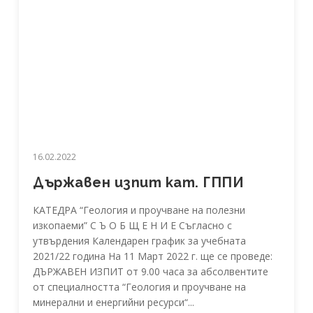
16.02.2022
Държавен изпит кат. ГППИ
КАТЕДРА “Геология и проучване на полезни
изкопаеми” С Ъ О Б Щ Е Н И Е Съгласно с
утвърдения Календарен график за учебната
2021/22 година На 11 Март 2022 г. ще се проведе:
ДЪРЖАВЕН ИЗПИТ от 9.00 часа за абсолвентите
от специалността “Геология и проучване на
минерални и енергийни ресурси“...