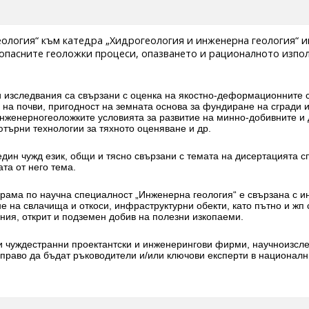
еология“ към катедра „Хидрогеология и инженерна геология“ 
опасните геоложки процеси, опазването и рационалното изпол
 изследвания са свързани с оценка на якостно-деформационните с
 на почви, пригодност на земната основа за фундиране на сгради
инженерногеоложките условията за развитие на минно-добивните и 
ютърни технологии за тяхното оценяване и др.
 един чужд език, общи и тясно свързани с темата на дисертацията
та от него тема.
ама по научна специалност „Инженерна геология“ е свързана с и
не на свлачища и откоси, инфраструктурни обекти, като пътно и жп
ния, открит и подземен добив на полезни изкопаеми.
 и чуждестранни проектантски и инженерингови фирми, научноизсл
 право да бъдат ръководители и/или ключови експерти в националн