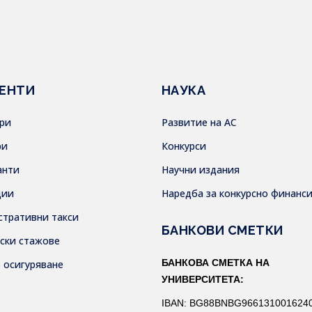
ЕНТИ
НАУКА
ври
Развитие на АС
ри
Конкурси
анти
Научни издания
дии
Наредба за конкурсно финанс
стративни такси
БАНКОВИ СМЕТКИ
тски стажове
БАНКОВА СМЕТКА НА
о осигуряване
УНИВЕРСИТЕТА:
IBAN: BG88BNBG966131001624