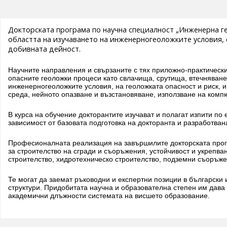
Докторската програма по научна специалност „Инженерна г
областта на изучаването на инженерногеоложките условия, 
добивната дейност.
Научните направления и свързаните с тях приложно-практически
опасните геоложки процеси като свлачища, срутища, втечняване
инженерногеоложките условия, на геоложката опасност и риск, 
среда, нейното опазване и възстановяване, използване на комп
В курса на обучение докторантите изучават и полагат изпити по
зависимост от базовата подготовка на докторанта и разработвана
Професионалната реализация на завършилите докторската прогр
за строителство на сгради и съоръжения, устойчивост и укрепва
строителство, хидротехническо строителство, подземни съоръже
Те могат да заемат ръководни и експертни позиции в български
структури. Придобитата научна и образователна степен им дава
академични длъжности системата на висшето образование.