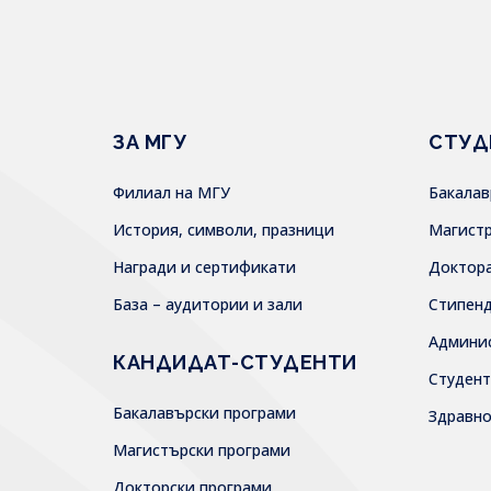
ЗА МГУ
СТУД
Филиал на МГУ
Бакала
История, символи, празници
Магист
Награди и сертификати
Доктор
База – аудитории и зали
Стипен
Админи
КАНДИДАТ-СТУДЕНТИ
Студен
Бакалавърски програми
Здравн
Магистърски програми
Докторски програми