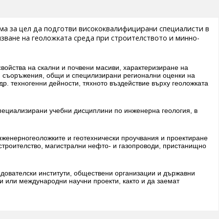
има за цел да подготви висококвалифицирани специалисти в
зване на геоложката среда при строителството и минно-
войства на скални и почвени масиви, характеризиране на
 и съоръжения, общи и специлизирани регионални оценки на
др. техногенни дейности, тяхното въздействие върху геоложката
 специализирани учебни дисциплини по инженерна геология, в
нженерногеоложките и геотехнически проучвания и проектиране
 строителство, магистрални нефто- и газопроводи, пристанищно
едователски институти, обществени организации и държавни
и или международни научни проекти, както и да заемат