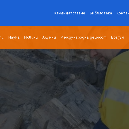
Кандидатстване
Библиотека
Конта
ти
Наука
Новини
Алумни
Международна дейност
Еразъм