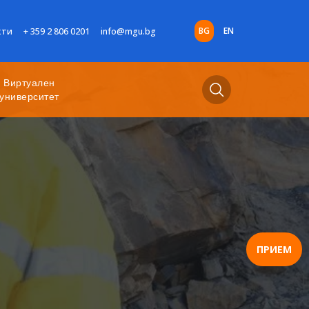
BG
EN
кти
+ 359 2 806 0201
info@mgu.bg
Виртуален
университет
ПРИЕМ