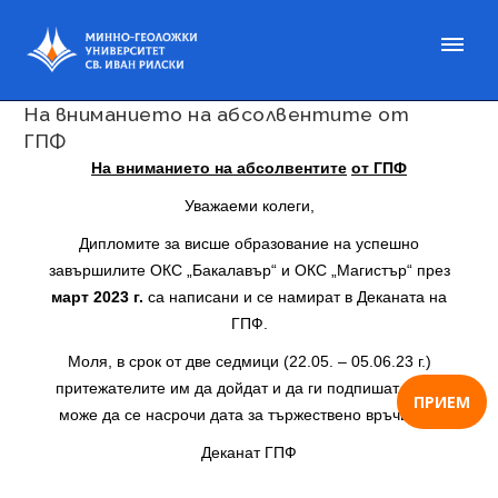
Публикувано на 23 май 2023
На вниманието на абсолвентите от
ГПФ
На вниманието на абсолвентите
от ГПФ
Уважаеми колеги,
Дипломите за висше образование на успешно
завършилите ОКС „Бакалавър“ и ОКС „Магистър“ през
март 2023 г.
са написани и се намират в Деканата на
ГПФ.
Моля, в срок от две седмици (22.05. – 05.06.23 г.)
притежателите им да дойдат и да ги подпишат, за да
ПРИЕМ
може да се насрочи дата за тържествено връчване.
Деканат ГПФ