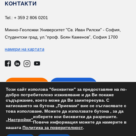
КОНТАКТИ
Tel.: + 359 2 806 0201
Минно-Геоложки Университет "Св. Иван Рилски" - София,
Студентски град, ул.”проф. Боян Каменов”, София 1700
намери на картата
ВРЪЗКА С НАС
ТЕЛ. УКАЗАТЕЛ
Този сайт използва "бисквитки" за предоставяне на по-
добро потребителско изживяване и да Ви покаже
съдържание, което може да Ви заинтересува. С
натискането на бутона „Приемам“ вие се съгласявате с
това използване. Можете да използвате бутона
, за да
изберете кои бисквитки да разрешите.
На вниманието на абсолвентите от ГПФ
„Настройки“
Повече информация можете да намерите в
нашата
Политика за поверителност
.
Development by: Prodesign.bg | Prodesign.wien