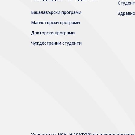
Студен
Бакалавърски програми
Здравн
Магистърски програми
Докторски програми
Чуждестранни студенти
Ученици от ЧСУ „НИКАТОР“ на научно посещен