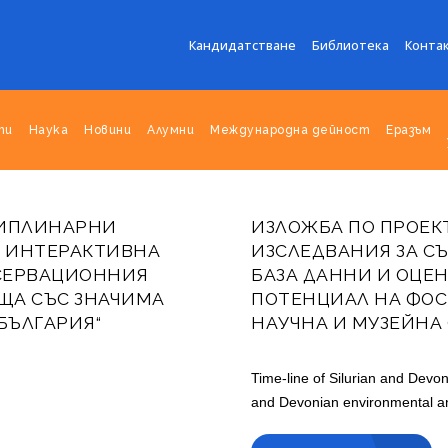
Кандидатстване
Библиотека
Конта
ти
Наука
Новини
Алумни
Международна дейност
Еразъм
ЦИПЛИНАРНИ
ИЗЛОЖБА ПО ПРОЕ
А ИНТЕРАКТИВНА
ИЗСЛЕДВАНИЯ ЗА С
НСЕРВАЦИОННИЯ
БАЗА ДАННИ И ОЦЕ
ЩА СЪС ЗНАЧИМА
ПОТЕНЦИАЛ НА ФО
БЪЛГАРИЯ“
НАУЧНА И МУЗЕЙНА
Публикувано на 26 сеп. 2024
Time-line of Silurian and Devo
and Devonian environmental and