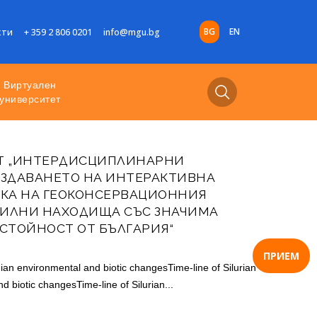
BG
EN
кти
+ 359 2 806 0201
info@mgu.bg
Виртуален
университет
КТ „ИНТЕРДИСЦИПЛИНАРНИ
ЪЗДАВАНЕТО НА ИНТЕРАКТИВНА
НКА НА ГЕОКОНСЕРВАЦИОННИЯ
СИЛНИ НАХОДИЩА СЪС ЗНАЧИМА
 СТОЙНОСТ ОТ БЪЛГАРИЯ“
ПРИЕМ
nian environmental and biotic changesTime-line of Silurian
 biotic changesTime-line of Silurian...