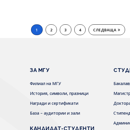
1
2
3
4
СЛЕДВАЩА
ЗА МГУ
СТУД
Филиал на МГУ
Бакала
История, символи, празници
Магист
Награди и сертификати
Доктор
База – аудитории и зали
Стипен
Админи
КАНДИДАТ-СТУДЕНТИ