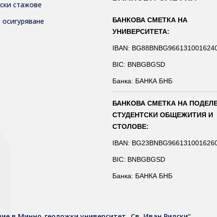
тски стажове
БАНКОВА СМЕТКА НА
о осигуряване
УНИВЕРСИТЕТА:
IBAN: BG88BNBG966131001624
BIC: BNBGBGSD
Банка: БАНКА БНБ
БАНКОВА СМЕТКА НА ПОДЕЛ
СТУДЕНТСКИ ОБЩЕЖИТИЯ И
СТОЛОВЕ:
IBAN: BG23BNBG966131001626
BIC: BNBGBGSD
Банка: БАНКА БНБ
ие в Минно-геоложки университет „Св. Иван Рилски“