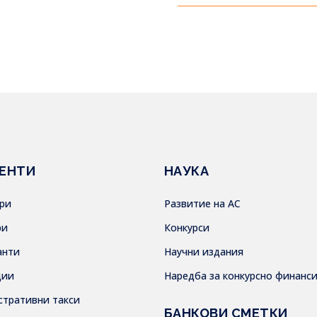
ЕНТИ
НАУКА
ври
Развитие на АС
ри
Конкурси
анти
Научни издания
дии
Наредба за конкурсно финанс
стративни такси
БАНКОВИ СМЕТКИ