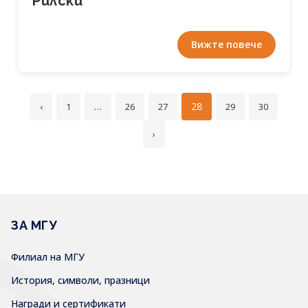
Рилски“
Вижте повече
…
28
‹
1
26
27
29
30
›
ЗА МГУ
Филиал на МГУ
История, символи, празници
Награди и сертификати