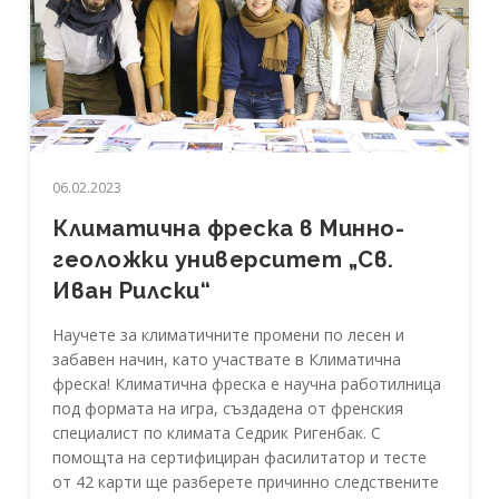
06.02.2023
Климатична фреска в Минно-
геоложки университет „Св.
Иван Рилски“
Научете за климатичните промени по лесен и
забавен начин, като участвате в Климатична
фреска! Климатична фреска е научна работилница
под формата на игра, създадена от френския
специалист по климата Седрик Ригенбак. С
помощта на сертифициран фасилитатор и тесте
от 42 карти ще разберете причинно следствените