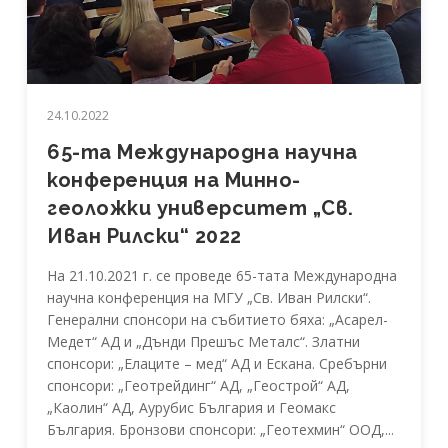
24.10.2022
65-та Международна научна
конференция на Минно-
геоложки университет „Св.
Иван Рилски“ 2022
На 21.10.2021 г. се проведе 65-тата Международна
научна конференция на МГУ „Св. Иван Рилски“.
Генерални спонсори на събитието бяха: „Асарел-
Медет“ АД и „Дънди Прешъс Металс“. Златни
спонсори: „Елаците – мед“ АД и Ескана. Сребърни
спонсори: „Геотрейдинг“ АД, „Геострой“ АД,
„Каолин“ АД, Аурубис България и Геомакс
България. Бронзови спонсори: „Геотехмин“ ООД,...