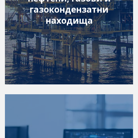
газокондензатни
находища