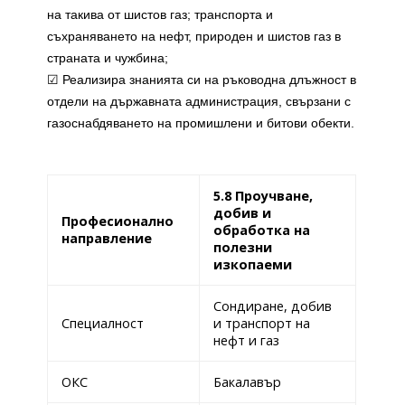
на такива от шистов газ; транспорта и
съхраняването на нефт, природен и шистов газ в
страната и чужбина;
☑ Реализира знанията си на ръководна длъжност в
отдели на държавната администрация, свързани с
газоснабдяването на промишлени и битови обекти.
5.8 Проучване,
добив и
Професионално
обработка на
направление
полезни
изкопаеми
Сондиране, добив
Специалност
и транспорт на
нефт и газ
ОКС
Бакалавър